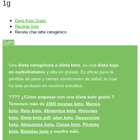
1g
Dieta Keto Gratis
Recetas keto
Receta chai latte cetogénico
Subir
Una
dieta cetogénica o dieta keto
, es una
dieta baja
en carbohidratos
y alta en grasas. Es eficaz para la
pérdida de peso y ciertas condiciones de salud, lo cual
ha sido probado en muchos estudios.
????
¿Cómo empezar con una dieta keto gratis ?
Tenemos más de
1000 recetas keto
,
Menús
keto
,
Reto keto
,
Alimentos keto,
Historias
keto
,
Dieta keto pdf
,
plan keto
,
Desayunos
keto
,
Almuerzos keto
,
Cenas keto
,
Postres
keto
,
Bebidas keto
y
mucho más.