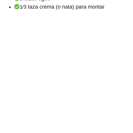
1⁄3 taza crema (o nata) para montar