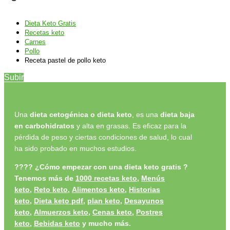
Dieta Keto Gratis
Recetas keto
Carnes
Pollo
Receta pastel de pollo keto
Subir
Una
dieta cetogénica o dieta keto
, es una
dieta baja
en carbohidratos
y alta en grasas. Es eficaz para la
pérdida de peso y ciertas condiciones de salud, lo cual
ha sido probado en muchos estudios.
????
¿Cómo empezar con una dieta keto gratis ?
Tenemos más de
1000 recetas keto
,
Menús
keto
,
Reto keto
,
Alimentos keto,
Historias
keto
,
Dieta keto pdf
,
plan keto
,
Desayunos
keto
,
Almuerzos keto
,
Cenas keto
,
Postres
keto
,
Bebidas keto
y
mucho más.