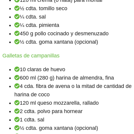
½ cdta. tomillo seco
¼ cdta. sal
¼ cdta. pimienta
450 g pollo cocinado y desmenuzado
½ cdta. goma xantana (opcional)
Galletas de campanillas
10 claras de huevo
600 ml (280 g) harina de almendra, fina
4 cda. fibra de avena o la mitad de cantidad de
harina de coco
120 ml queso mozzarella, rallado
2 cdta. polvo para hornear
1 cdta. sal
½ cdta. goma xantana (opcional)