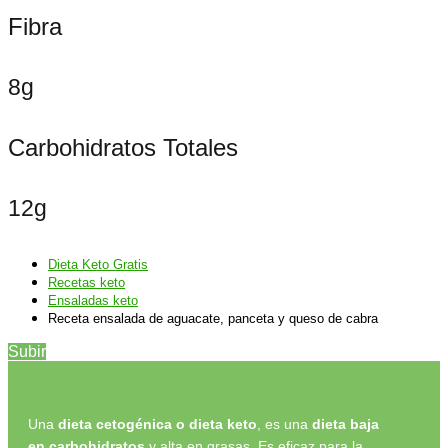
Fibra
8g
Carbohidratos Totales
12g
Dieta Keto Gratis
Recetas keto
Ensaladas keto
Receta ensalada de aguacate, panceta y queso de cabra
Subir
Una
dieta cetogénica o dieta keto
, es una
dieta baja
en carbohidratos
y alta en grasas. Es eficaz para la