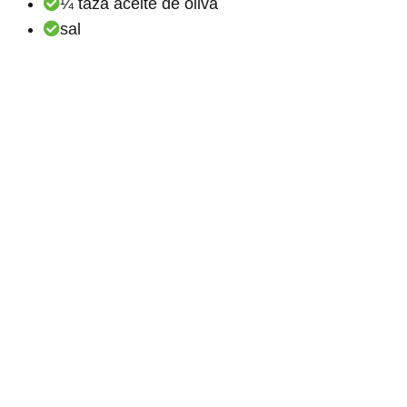
¼ taza aceite de oliva
sal