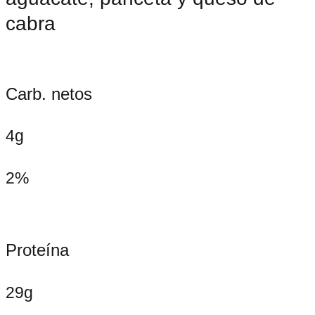
cabra
Carb. netos
4g
2%
Proteína
29g