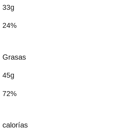
33g
24%
Grasas
45g
72%
calorías