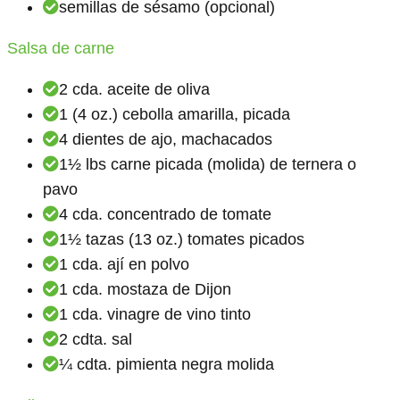
semillas de sésamo (opcional)
Salsa de carne
2 cda. aceite de oliva
1 (4 oz.) cebolla amarilla, picada
4 dientes de ajo, machacados
1½ lbs carne picada (molida) de ternera o
pavo
4 cda. concentrado de tomate
1½ tazas (13 oz.) tomates picados
1 cda. ají en polvo
1 cda. mostaza de Dijon
1 cda. vinagre de vino tinto
2 cdta. sal
¼ cdta. pimienta negra molida