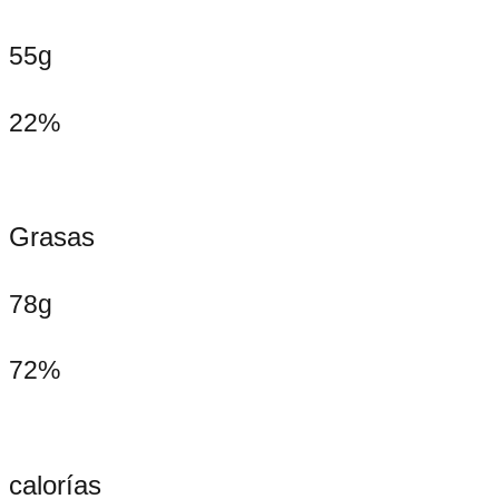
55g
22%
Grasas
78g
72%
calorías