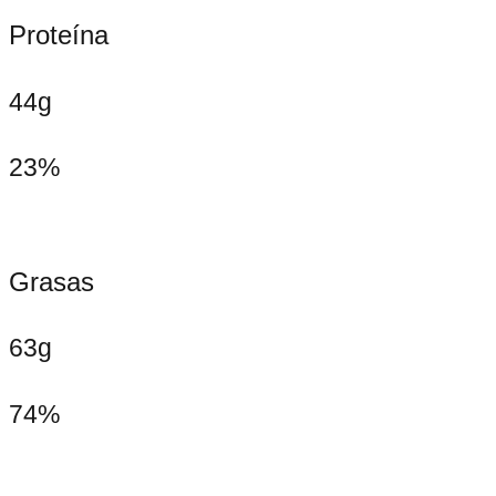
Proteína
44g
23%
Grasas
63g
74%