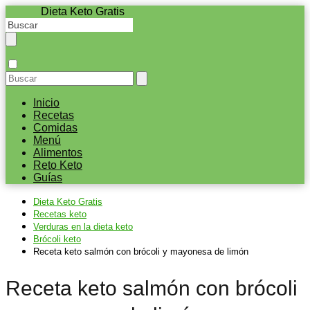
Dieta Keto Gratis
Inicio
Recetas
Comidas
Menú
Alimentos
Reto Keto
Guías
Dieta Keto Gratis
Recetas keto
Verduras en la dieta keto
Brócoli keto
Receta keto salmón con brócoli y mayonesa de limón
Receta keto salmón con brócoli