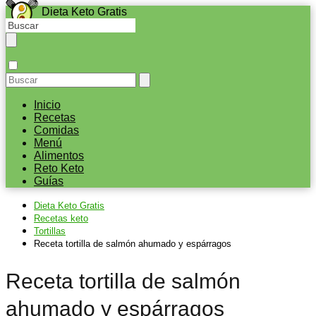
Dieta Keto Gratis
Inicio
Recetas
Comidas
Menú
Alimentos
Reto Keto
Guías
Dieta Keto Gratis
Recetas keto
Tortillas
Receta tortilla de salmón ahumado y espárragos
Receta tortilla de salmón
ahumado y espárragos