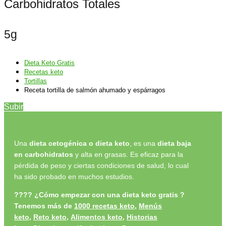
Carbohidratos Totales
5g
Dieta Keto Gratis
Recetas keto
Tortillas
Receta tortilla de salmón ahumado y espárragos
Subir
Una
dieta cetogénica o dieta keto
, es una
dieta baja
en carbohidratos
y alta en grasas. Es eficaz para la
pérdida de peso y ciertas condiciones de salud, lo cual
ha sido probado en muchos estudios.
????
¿Cómo empezar con una dieta keto gratis ?
Tenemos más de
1000 recetas keto
,
Menús
keto
,
Reto keto
,
Alimentos keto,
Historias