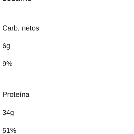
Carb. netos
6g
9%
Proteína
34g
51%