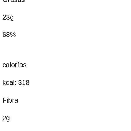
23g
68%
calorías
kcal: 318
Fibra
2g