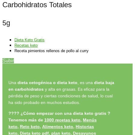
Carbohidratos Totales
5g
Dieta Keto Gratis
Recetas keto
Receta pimientos rellenos de pollo al curry
Subir
Una
dieta cetogénica o dieta keto
, es una
dieta baja
en carbohidratos
y alta en grasas. Es eficaz para la
pérdida de peso y ciertas condiciones de salud, lo cual
ha sido probado en muchos estudios.
????
¿Cómo empezar con una dieta keto gratis ?
Tenemos más de
1000 recetas keto
,
Menús
keto
,
Reto keto
,
Alimentos keto,
Historias
keto
,
Dieta keto pdf
,
plan keto
,
Desayunos