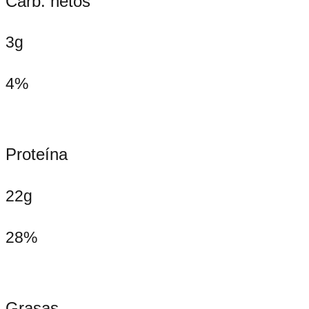
Carb. netos
3g
4%
Proteína
22g
28%
Grasas