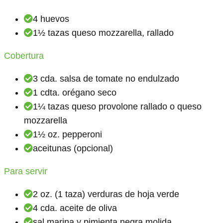
4 huevos
1½ tazas queso mozzarella, rallado
Cobertura
3 cda. salsa de tomate no endulzado
1 cdta. orégano seco
1¼ tazas queso provolone rallado o queso
mozzarella
1½ oz. pepperoni
aceitunas (opcional)
Para servir
2 oz. (1 taza) verduras de hoja verde
4 cda. aceite de oliva
sal marina y pimienta negra molida