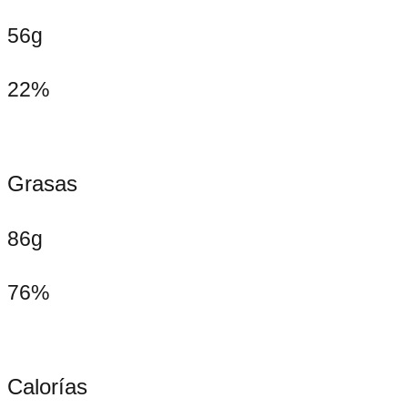
56g
22%
Grasas
86g
76%
Calorías