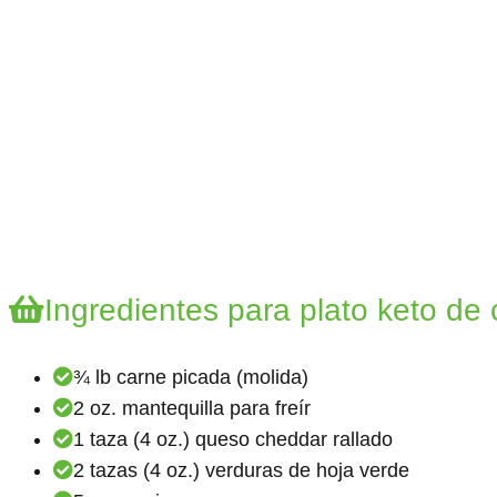
Ingredientes para plato keto de
¾ lb carne picada (molida)
2 oz. mantequilla para freír
1 taza (4 oz.) queso cheddar rallado
2 tazas (4 oz.) verduras de hoja verde