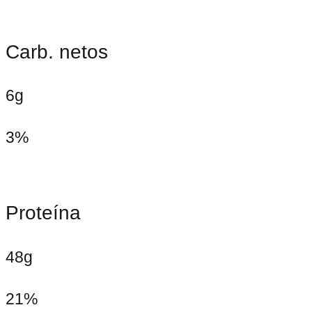
Carb. netos
6g
3%
Proteína
48g
21%