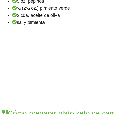
5 oz. pepinos
½ (2½ oz.) pimiento verde
2 cda. aceite de oliva
sal y pimienta
Cómo preparar plato keto de car