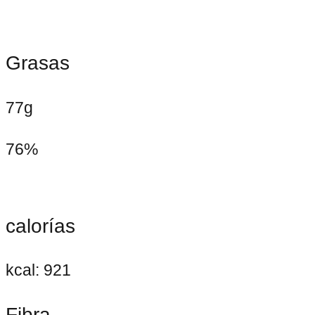
Grasas
77g
76%
calorías
kcal: 921
Fibra