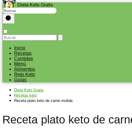
Dieta Keto Gratis
Inicio
Recetas
Comidas
Menú
Alimentos
Reto Keto
Guías
Dieta Keto Gratis
Recetas keto
Receta plato keto de carne molida
Receta plato keto de carn