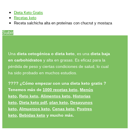
Dieta Keto Gratis
Recetas keto
Receta salchicha alta en proteínas con chucrut y mostaza
Subir
Una
dieta cetogénica o dieta keto
, es una
dieta baja
en carbohidratos
y alta en grasas. Es eficaz para la
pérdida de peso y ciertas condiciones de salud, lo cual
ha sido probado en muchos estudios.
????
¿Cómo empezar con una dieta keto gratis ?
Tenemos más de
1000 recetas keto
,
Menús
keto
,
Reto keto
,
Alimentos keto,
Historias
keto
,
Dieta keto pdf
,
plan keto
,
Desayunos
keto
,
Almuerzos keto
,
Cenas keto
,
Postres
keto
,
Bebidas keto
y
mucho más.