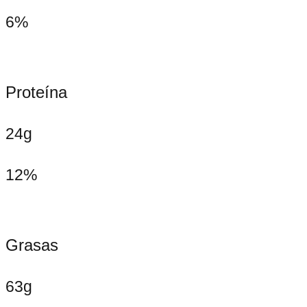
6%
Proteína
24g
12%
Grasas
63g