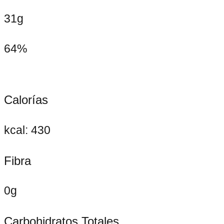
31g
64%
Calorías
kcal: 430
Fibra
0g
Carbohidratos Totales