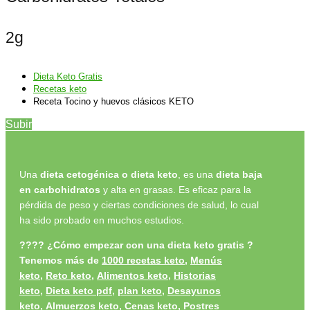
2g
Dieta Keto Gratis
Recetas keto
Receta Tocino y huevos clásicos KETO
Subir
Una
dieta cetogénica o dieta keto
, es una
dieta baja
en carbohidratos
y alta en grasas. Es eficaz para la
pérdida de peso y ciertas condiciones de salud, lo cual
ha sido probado en muchos estudios.
????
¿Cómo empezar con una dieta keto gratis ?
Tenemos más de
1000 recetas keto
,
Menús
keto
,
Reto keto
,
Alimentos keto,
Historias
keto
,
Dieta keto pdf
,
plan keto
,
Desayunos
keto
,
Almuerzos keto
,
Cenas keto
,
Postres