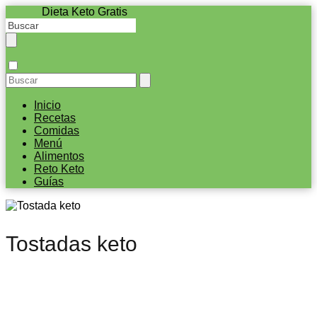
Dieta Keto Gratis
Inicio
Recetas
Comidas
Menú
Alimentos
Reto Keto
Guías
Tostadas keto