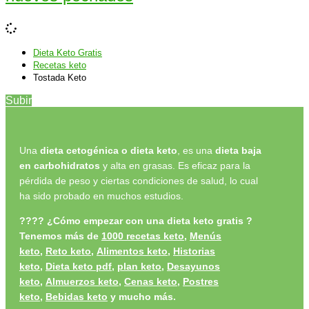
Dieta Keto Gratis
Recetas keto
Tostada Keto
Subir
Una
dieta cetogénica o dieta keto
, es una
dieta baja
en carbohidratos
y alta en grasas. Es eficaz para la
pérdida de peso y ciertas condiciones de salud, lo cual
ha sido probado en muchos estudios.
????
¿Cómo empezar con una dieta keto gratis ?
Tenemos más de
1000 recetas keto
,
Menús
keto
,
Reto keto
,
Alimentos keto,
Historias
keto
,
Dieta keto pdf
,
plan keto
,
Desayunos
keto
,
Almuerzos keto
,
Cenas keto
,
Postres
keto
,
Bebidas keto
y
mucho más.