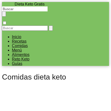
Dieta Keto Gratis
Inicio
Recetas
Comidas
Menú
Alimentos
Reto Keto
Guías
Comidas dieta keto